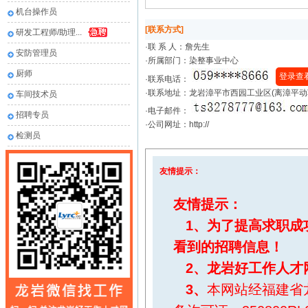
机台操作员
[联系方式]
研发工程师/助理...
·联 系 人：
詹先生
安防管理员
·所属部门：染整事业中心
厨师
登录查
·联系电话：
·联系地址：龙岩漳平市西园工业区(离漳平动
车间技术员
·电子邮件：
招聘专员
·公司网址：http://
检测员
友情提示：
友情提示：
1、为了提高求职成
看到的招聘信息！
2、
龙岩好工作人才
3、
本网站经福建省