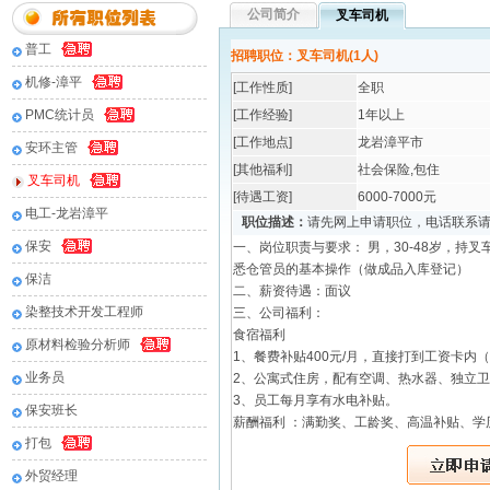
公司简介
叉车司机
普工
招聘职位：叉车司机(1人)
机修-漳平
[工作性质]
全职
PMC统计员
[工作经验]
1年以上
[工作地点]
龙岩漳平市
安环主管
[其他福利]
社会保险,包住
叉车司机
[待遇工资]
6000-7000元
电工-龙岩漳平
职位描述：
请先网上申请职位，电话联系
保安
一、岗位职责与要求： 男，30-48岁，
悉仓管员的基本操作（做成品入库登记）
保洁
二、薪资待遇：面议
染整技术开发工程师
三、公司福利：
食宿福利
原材料检验分析师
1、餐费补贴400元/月，直接打到工资卡内
业务员
2、公寓式住房，配有空调、热水器、独立卫
3、员工每月享有水电补贴。
保安班长
薪酬福利 ：满勤奖、工龄奖、高温补贴、学
打包
外贸经理