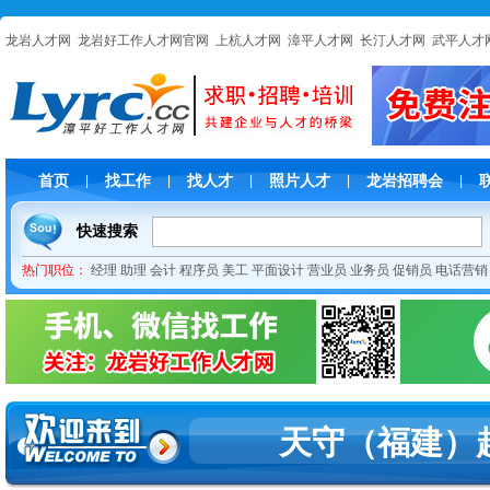
龙岩人才网
龙岩好工作人才网官网
上杭人才网
漳平人才网
长汀人才网
武平人才
首页
找工作
找人才
照片人才
龙岩招聘会
|
|
|
|
|
快速搜索
热门职位：
经理
助理
会计
程序员
美工
平面设计
营业员
业务员
促销员
电话营销
天守（福建）