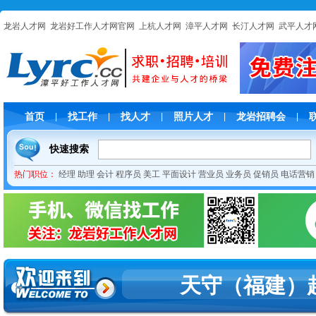
龙岩人才网
龙岩好工作人才网官网
上杭人才网
漳平人才网
长汀人才网
武平人才
首页
找工作
找人才
照片人才
龙岩招聘会
|
|
|
|
|
快速搜索
热门职位：
经理
助理
会计
程序员
美工
平面设计
营业员
业务员
促销员
电话营销
天守（福建）