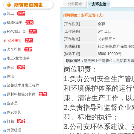
公司简介
安环主管
普工
招聘职位：安环主管(1人)
机修-漳平
[工作性质]
全职
PMC统计员
[工作经验]
5年以上
[工作地点]
龙岩漳平市
安环主管
[其他福利]
社会保险,医疗保险,包
叉车司机
[待遇工资]
6500-10000元
电工-龙岩漳平
职位描述：
请先网上申请职位，电话联系
保安
岗位职责：
保洁
1.负责公司安全生产
染整技术开发工程师
和环境保护体系的运行
原材料检验分析师
康、清洁生产工作，以
业务员
2.负责指导和监督企
保安班长
范、标准的执行；
打包
3.公司安环体系建设
外贸经理