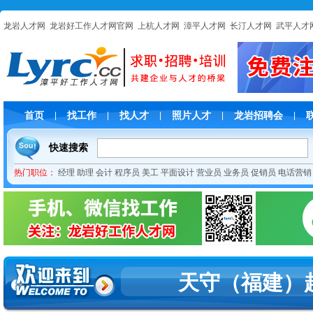
龙岩人才网
龙岩好工作人才网官网
上杭人才网
漳平人才网
长汀人才网
武平人才
首页
找工作
找人才
照片人才
龙岩招聘会
|
|
|
|
|
快速搜索
热门职位：
经理
助理
会计
程序员
美工
平面设计
营业员
业务员
促销员
电话营销
天守（福建）