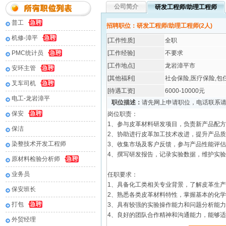
公司简介
研发工程师/助理工程师
普工
招聘职位：研发工程师/助理工程师(2人)
机修-漳平
[工作性质]
全职
PMC统计员
[工作经验]
不要求
[工作地点]
龙岩漳平市
安环主管
[其他福利]
社会保险,医疗保险,包
叉车司机
[待遇工资]
6000-10000元
电工-龙岩漳平
职位描述：
请先网上申请职位，电话联系
保安
岗位职责：
1、参与皮革材料研发项目，负责新产品配
保洁
2、协助进行皮革加工技术改进，提升产品
染整技术开发工程师
3、收集市场及客户反馈，参与产品性能评
4、撰写研发报告，记录实验数据，维护实
原材料检验分析师
业务员
任职要求：
1、具备化工类相关专业背景，了解皮革生
保安班长
2、熟悉各类皮革材料特性，掌握基本的化
打包
3、具有较强的实验操作能力和问题分析能
4、良好的团队合作精神和沟通能力，能够
外贸经理